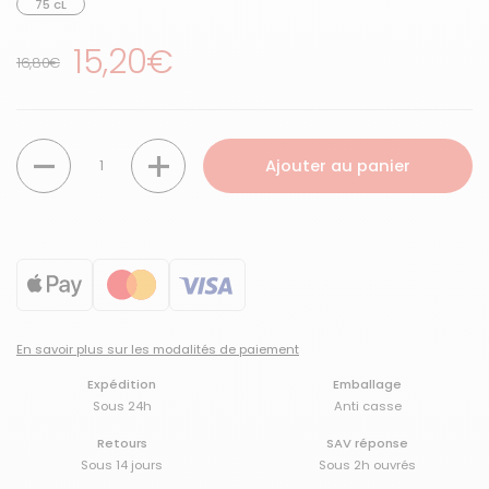
75 cL
Prix régulier
15,20€
Prix de solde
16,80€
Quantité
Ajouter au panier
En savoir plus sur les modalités de paiement
Expédition
Emballage
Sous 24h
Anti casse
Retours
SAV réponse
Sous 14 jours
Sous 2h ouvrés