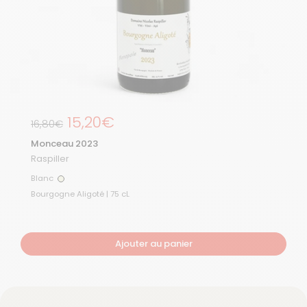
Prix régulier
15,20€
Prix de solde
16,80€
Monceau 2023
Raspiller
Blanc
Blanc
Bourgogne Aligoté | 75 cL
Ajouter au panier