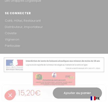
Les Grappes Logistique
SE CONNECTER
Café, Hôtel, Restaurant
Distributeur, Importateur
Caviste
Vigneron
Particulier
Prix de solde
Prix régulier
15,20€
L'ABUS D'ALCOOL EST DANGEREUX POUR LA SANTÉ, À CONSOMMER AVEC
Ajouter au panier
16,80€
MODÉRATION
© 2026 Groupe Les Grappes – VINOSAKA
FR