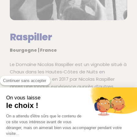
Raspiller
Bourgogne | France
Le Domaine Nicolas Raspiller est un vignoble situé à
Chaux dans les Hautes‑Côtes de Nuits en
Bourgogne, fondé en 2017 par Nicolas Raspiller
Continuer sans accepter
après une longue expérience auprès d’autres
vignerons bourguignons et champenois. Il a
On vous laisse
immédiatement engagé la conversion du domaine
le choix !
vers l’agriculture biologique, avec une philosophie
centrée sur le soin de la vigne à l’aide de
On a attendu d'être sûrs que le contenu de
ce site vous intéresse avant de vous
préparations naturelles et l’utilisation de plantes
déranger, mais on aimerait bien vous accompagner pendant votre
pour enrichir les sols.
visite...