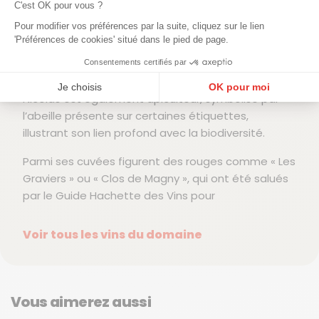
C'est OK pour vous ?
Les vendanges sont réalisées manuellement et les
Pour modifier vos préférences par la suite, cliquez sur le lien
vinifications sont menées sans collage ni filtration,
'Préférences de cookies' situé dans le pied de page.
ce qui permet d’obtenir des vins authentiques,
purs et expressifs, reflétant les terroirs de
Consentements certifiés par
Bourgogne avec fraîcheur et élégance. En parallèle,
Je choisis
OK pour moi
Nicolas est également apiculteur, symbolisé par
Plateforme de Gestion du Consentement : Personnalisez vos Options
Axeptio consent
l’abeille présente sur certaines étiquettes,
illustrant son lien profond avec la biodiversité.
Notre plateforme vous permet d'adapter et de gérer vos paramètres de confidentialité, en ga
Parmi ses cuvées figurent des rouges comme « Les
Graviers » ou « Clos de Magny », qui ont été salués
par le Guide Hachette des Vins pour
Voir tous les vins du domaine
Vous aimerez aussi