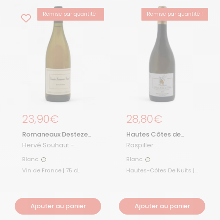
Remise par quantité !
Remise par quantité !
Prix régulier
23,90€
Prix régulier
28,80€
Romaneaux Destezet
Hautes Côtes de
2024
Nuits Blanc 2022
Hervé Souhaut -
Raspiller
Domaine Romaneaux
Blanc
Blanc
Blanc
Blanc
Destezet
Vin de France | 75 cL
Hautes-Côtes De Nuits |
75 cL
Ajouter au panier
Ajouter au panier