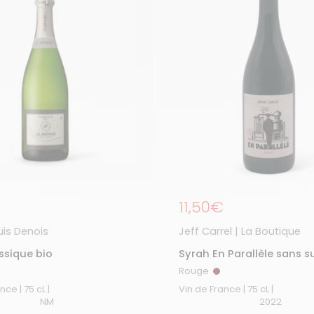
égulier
Prix régulier
11,50€
is Denois
Jeff Carrel | La Boutique
ssique bio
Syrah En Parallèle sans su
ajoutés 2022
Rouge
anc
Rouge
Vin de France | 75 cL |
Vin de France | 75 cL |
NM
2022