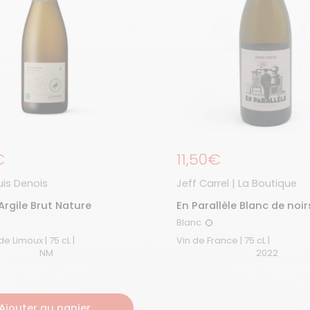
égulier
€
Prix régulier
11,50€
is Denois
Jeff Carrel | La Boutique
'Argile Brut Nature
En Parallèle Blanc de noi
sulfites ajoutés 2022
Blanc
anc
Blanc
Crémant de Limoux | 75 cL |
Vin de France | 75 cL |
NM
2022
Ajouter au panier