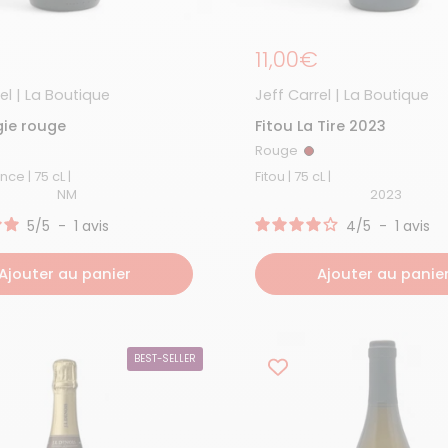
égulier
Prix régulier
11,00€
el | La Boutique
Jeff Carrel | La Boutique
gie rouge
Fitou La Tire 2023
Rouge
ouge
Rouge
Vin de France | 75 cL |
Fitou | 75 cL |
NM
2023
5
/
5
-
1
avis
4
/
5
-
1
avis
Ajouter au panier
Ajouter au panie
BEST-SELLER