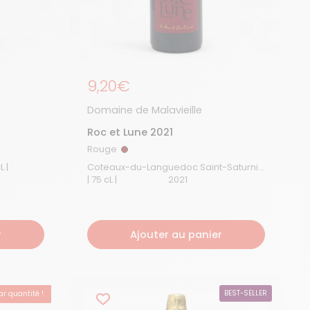
Prix régulier
9,20€
Domaine de Malavieille
Roc et Lune 2021
Rouge
Rouge
Vin Mousseux de Qualité | 75 cL |
Coteaux-du-Languedoc Saint-Saturnin
| 75 cL |
2021
r
Ajouter au panier
r quantité !
BEST-SELLER