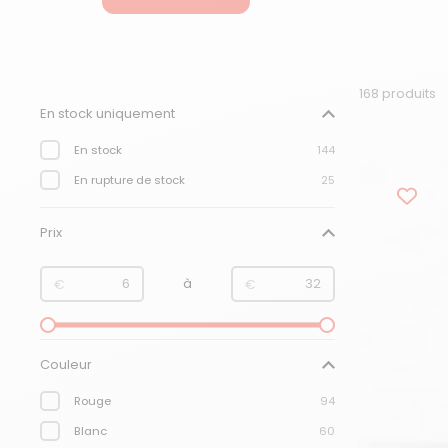
168 produits
Filtre :
En stock uniquement
En stock
144
En rupture de stock
25
Prix
de
à
€
€
Couleur
Rouge
94
Blanc
60