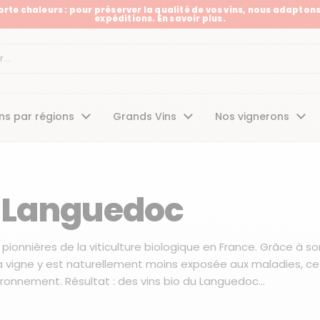
Forte chaleurs : pour préserver la qualité de vos vins, nous adaptons
expéditions. En savoir plus.
t
ns par régions
Grands Vins
Nos vignerons
u Languedoc
pionnières de la viticulture biologique en France. Grâce à so
, la vigne y est naturellement moins exposée aux maladies, ce
ironnement. Résultat : des vins bio du Languedoc...