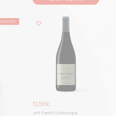
r quantité !
Prix régulier
12,50€
Jeff Carrel | La Boutique