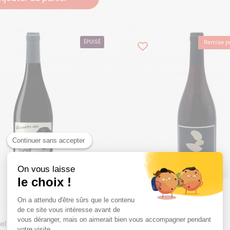
ÉPUISÉ
Remise pa
Continuer sans accepter
On vous laisse
le choix !
On a attendu d'être sûrs que le contenu
égulier
Prix régulier
9,90€
de ce site vous intéresse avant de
vous déranger, mais on aimerait bien vous accompagner pendant
el | La Boutique
Jeff Carrel | La Boutique
votre visite...