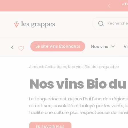
Passer au contenu
☀️ 
Précéden
Le site Vins Étonnants
Nos vins
Vi
Accueil
/
Collections
/
Nos vins Bio du Languedoc
Accueil
/
Collections
/
Nos vins Bio du Languedoc
Nos vins Bio d
Le Languedoc est aujourd’hui l’une des régions 
climat sec, ensoleillé et balayé par les vents
facilite une culture plus respectueuse de l’env
EN SAVOIR PLUS