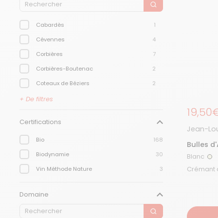
Cabardès
1
Cévennes
4
Corbières
7
Corbières-Boutenac
2
Coteaux de Béziers
2
Coteaux-du-Languedoc Saint-Saturnin
1
+ De filtres
Prix r
19,50
Côtes Catalanes
2
Certifications
Côtes du Brian
1
Jean-Lou
Bio
168
Côtes du Rhône
1
Bulles d
Biodynamie
30
Blanc
Côtes du Roussillon villages
2
Bl
Vin Méthode Nature
3
Côtes du Roussillon Villages
1
Crémant de Limoux
2
Domaine
Faugères
3
Fitou
3