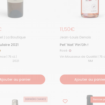
égulier
€
Prix régulier
11,50€
el | La Boutique
Jean-Louis Denois
laire 2021
Pet' Nat' Pin'Oh !
Rosé
Orange
Rosé
Vin de France | 75 cL |
2021
NM
Ajouter au panier
Ajouter au panie
DERNIÈRE CHANCE
Remise pa