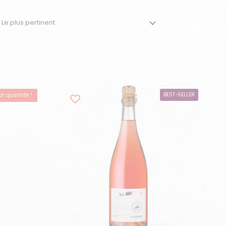
r quantité !
BEST-SELLER