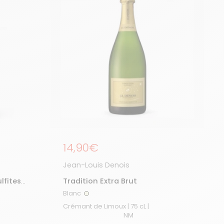
Prix régulier
14,90€
Jean-Louis Denois
lfites
Tradition Extra Brut
Blanc
Blanc
Crémant de Limoux | 75 cL |
NM