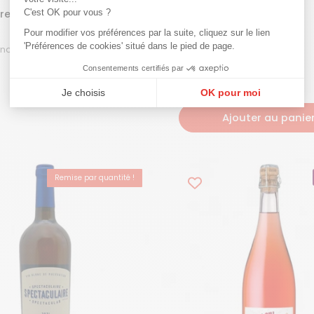
C'est OK pour vous ?
re avec la Syrah 2023
A l'équilibre 2022
Rouge
Pour modifier vos préférences par la suite, cliquez sur le lien
ouge
Rouge
'Préférences de cookies' situé dans le pied de page.
Vin de France | 75 cL |
Vin de France | 75 cL |
2023
2022
Consentements certifiés par
Je choisis
OK pour moi
Plateforme de Gestion du Consentement : Personnalisez vos Options
Axeptio consent
Ajouter au panie
Notre plateforme vous permet d'adapter et de gérer vos paramètres de confi
Remise par quantité !