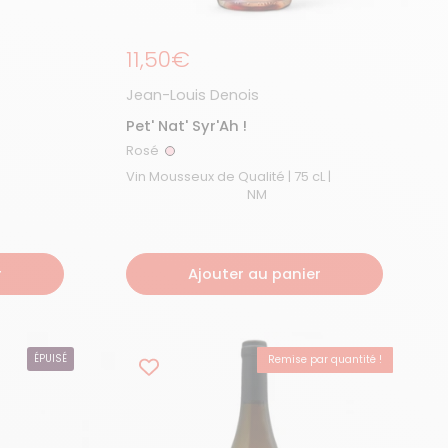
Prix régulier
11,50€
Jean-Louis Denois
Pet' Nat' Syr'Ah !
Rosé
Rosé
Vin Mousseux de Qualité | 75 cL |
NM
r
Ajouter au panier
ÉPUISÉ
Remise par quantité !