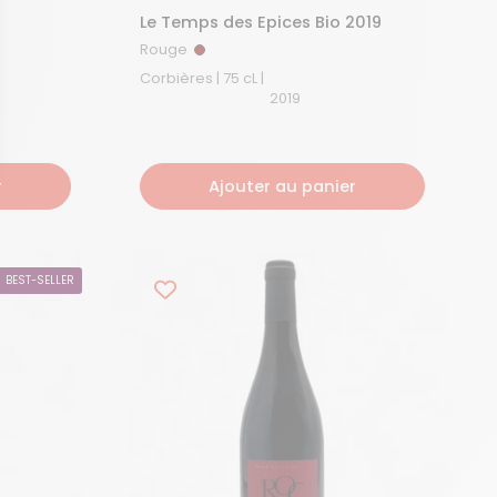
Le Temps des Epices Bio 2019
Rouge
Rouge
Corbières | 75 cL |
2019
r
Ajouter au panier
dentialité, en garantissant la conformité avec les réglementations. Personna
BEST-SELLER