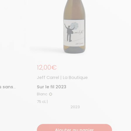
Prix régulier
12,00€
Jeff Carrel | La Boutique
rs sans
Sur le fil 2023
Blanc
Blanc
75 cL |
2023
Ajouter au panier