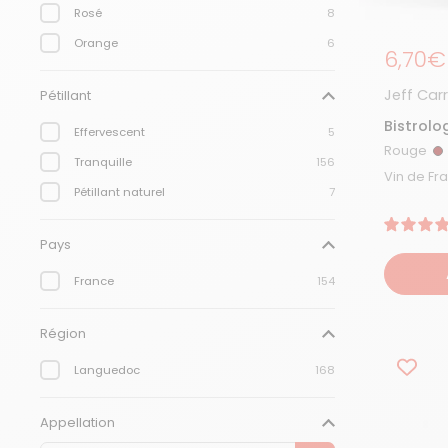
Rosé
8
Orange
6
Prix r
6,70€
Jeff Carr
Pétillant
Bistrolo
Effervescent
5
Rouge
R
Tranquille
156
Pétillant naturel
7
Pays
France
154
Région
Languedoc
168
Appellation